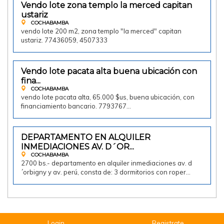
Vendo lote zona templo la merced capitan
Vendo
ustariz
COCHABAMBA
vendo lote 200 m2, zona templo "la merced" capitan
ustariz. 77436059, 4507333
65000.00 $us
Vendo lote pacata alta buena ubicación con
Vendo
fina...
COCHABAMBA
vendo lote pacata alta, 65.000 $us, buena ubicación, con
financiamiento bancario. 7793767…
2700.00 Bs
DEPARTAMENTO EN ALQUILER
Doy en alquiler
INMEDIACIONES AV. D´OR...
COCHABAMBA
2700 bs.- departamento en alquiler inmediaciones av. d
´orbigny y av. perú, consta de: 3 dormitorios con roper…
Login
Registrate