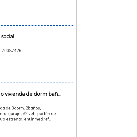
 social
al. 70387426
o vivienda de dorm bañ...
enda de 3dorm, 2baños,
era, garaje p/2 veh, portón de
 a estrenar, ent.inmed.ref.…