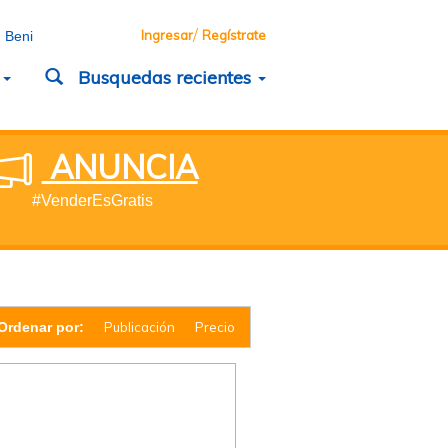
/
Ingresar
Regístrate
 Beni
d
Busquedas recientes
ANUNCIA
#VenderEsGratis
Ordenar por:
Publicación
Precio