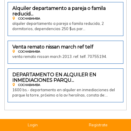
Alquiler departamento a pareja o famila
Doy en alquiler
reducid...
COCHABAMBA
alquiler departamento a pareja o famila reducida, 2
dormitorios, dependencias 250 $us par…
Venta remato nissan march ref telf
Vendo
COCHABAMBA
venta remato nissan march 2013. ref. telf. 70755194.
1600.00 Bs
DEPARTAMENTO EN ALQUILER EN
Doy en alquiler
INMEDIACIONES PARQU...
COCHABAMBA
1600 bs.- departamento en alquiler en inmediaciones del
parque la torre, próximo a la av heroínas, consta de:…
Login
Registrate