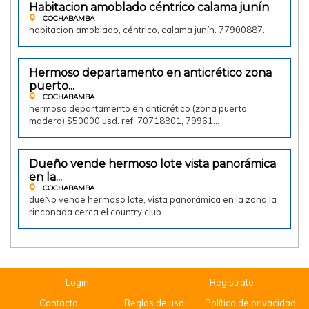
Habitacion amoblado céntrico calama junín
Doy en alquiler
COCHABAMBA
habitacion amoblado, céntrico, calama junín. 77900887.
50000.00 $us
Hermoso departamento en anticrético zona
Vendo
puerto...
COCHABAMBA
hermoso departamento en anticrético (zona puerto
madero) $50000 usd. ref. 70718801, 79961…
Dueño vende hermoso lote vista panorámica
Vendo
en la...
COCHABAMBA
dueÑo vende hermoso lote, vista panorámica en la zona la
rinconada cerca el country club …
Login
Registrate
Contacto
Reglas de uso
Política de privacidad