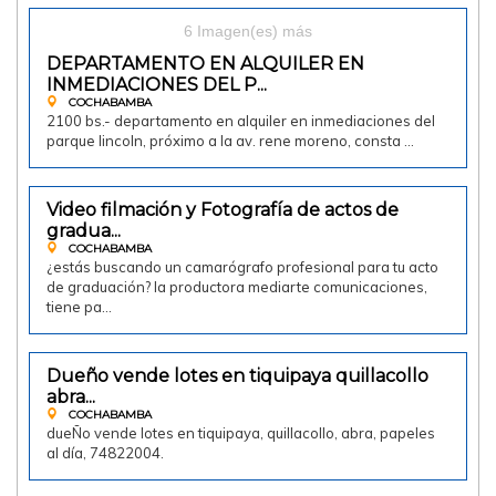
2100.00 Bs
6 Imagen(es) más
Doy en alquiler
DEPARTAMENTO EN ALQUILER EN
INMEDIACIONES DEL P...
COCHABAMBA
2100 bs.- departamento en alquiler en inmediaciones del
parque lincoln, próximo a la av. rene moreno, consta …
Video filmación y Fotografía de actos de
Ofrezco
gradua...
COCHABAMBA
¿estás buscando un camarógrafo profesional para tu acto
de graduación? la productora mediarte comunicaciones,
tiene pa…
Dueño vende lotes en tiquipaya quillacollo
Vendo
abra...
COCHABAMBA
dueÑo vende lotes en tiquipaya, quillacollo, abra, papeles
al día, 74822004.