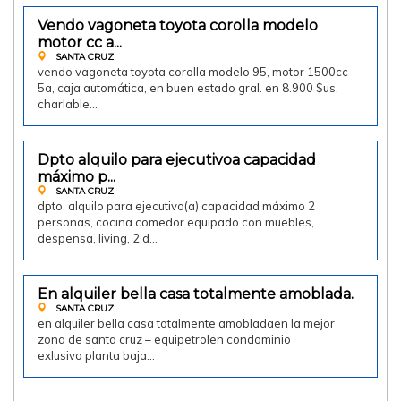
Vendo vagoneta toyota corolla modelo
Vendo
motor cc a...
SANTA CRUZ
vendo vagoneta toyota corolla modelo 95, motor 1500cc
5a, caja automática, en buen estado gral. en 8.900 $us.
charlable…
Dpto alquilo para ejecutivoa capacidad
Doy en alquiler
máximo p...
SANTA CRUZ
dpto. alquilo para ejecutivo(a) capacidad máximo 2
personas, cocina comedor equipado con muebles,
despensa, living, 2 d…
2200.00 $us
En alquiler bella casa totalmente amoblada.
Vendo
SANTA CRUZ
en alquiler bella casa totalmente amobladaen la mejor
zona de santa cruz – equipetrolen condominio
exlusivo planta baja…